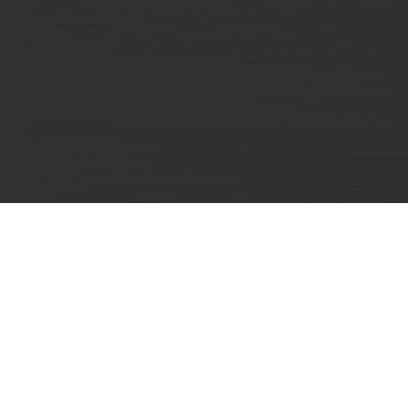
Sản phẩm
Phô mai Con Bò Cười
Phô mai vuông Belcube
Phô mai vuông Le Cube Tổ Yến