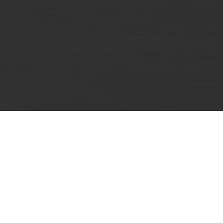
Sản phẩm
Phô mai Con Bò Cười
Phô mai vuông Belcube
Phô mai vuông Le Cube Tổ Yến