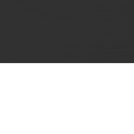
Sản phẩm
Phô mai Con Bò Cười
Phô mai vuông Belcube
Phô mai vuông Le Cube Tổ Yến